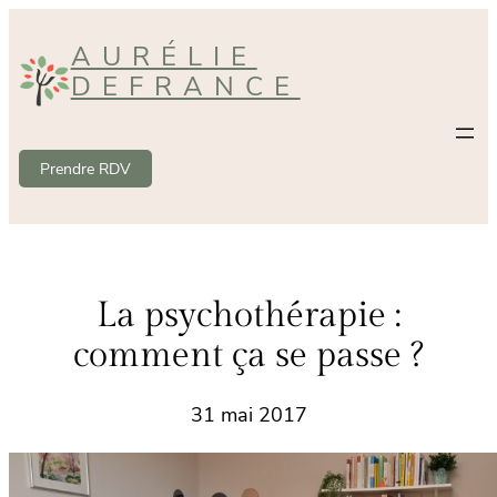
Aller
AURÉLIE
au
DEFRANCE
contenu
Prendre RDV
La psychothérapie :
comment ça se passe ?
31 mai 2017