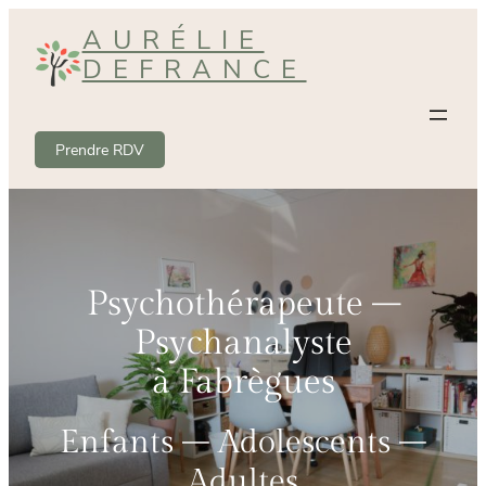
Aller
AURÉLIE
au
DEFRANCE
contenu
Prendre RDV
Psychothérapeute –
Psychanalyste
à Fabrègues
Enfants – Adolescents –
Adultes