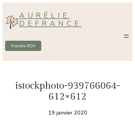
Aller
AURÉLIE
au
DEFRANCE
contenu
Prendre RDV
istockphoto-939766064-
612×612
19 janvier 2020