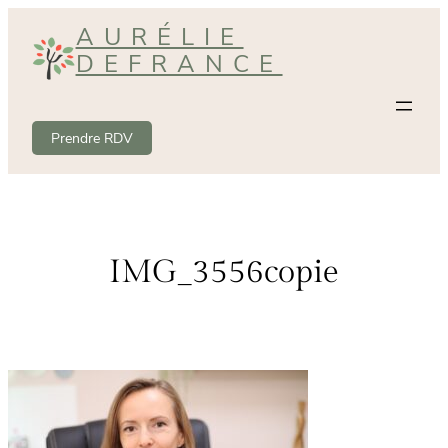
Aller
AURÉLIE
au
DEFRANCE
contenu
Prendre RDV
IMG_3556copie