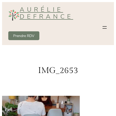
Aller
AURÉLIE
au
DEFRANCE
contenu
Prendre RDV
IMG_2653