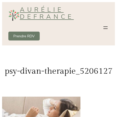
Aller
AURÉLIE
au
DEFRANCE
contenu
Prendre RDV
psy-divan-therapie_5206127