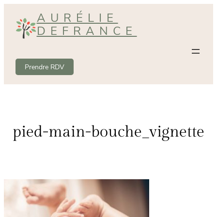
Aller
AURÉLIE
au
DEFRANCE
contenu
Prendre RDV
pied-main-bouche_vignette