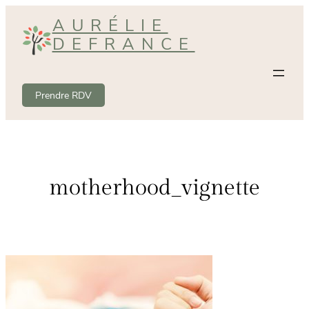
Aller
AURÉLIE
au
DEFRANCE
contenu
Prendre RDV
motherhood_vignette