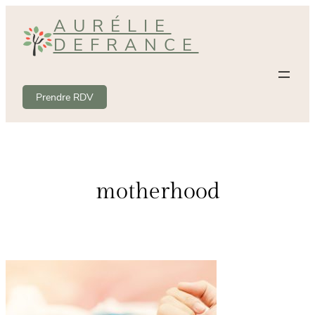
Aller
AURÉLIE
au
DEFRANCE
contenu
Prendre RDV
motherhood